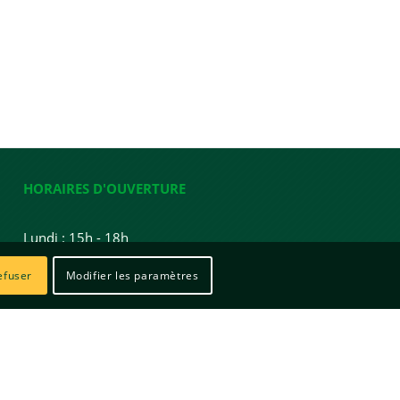
HORAIRES D'OUVERTURE
Lundi : 15h - 18h
Mardi : 15h - 18h
efuser
Modifier les paramètres
Mercredi : Fermée
Jeudi : 10h - 12h / 15h - 19h
Vendredi : 15h - 17h