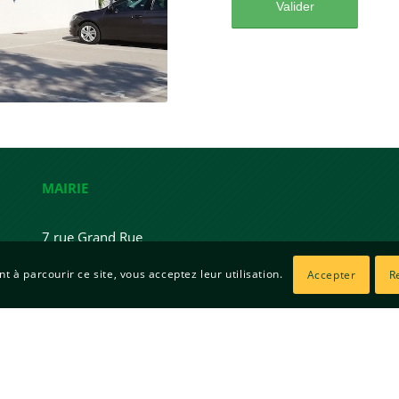
MAIRIE
7 rue Grand Rue
85410 Saint-Laurent-de-la-Salle
nt à parcourir ce site, vous acceptez leur utilisation.
Accepter
R
Tél :
02 51 00 12 01