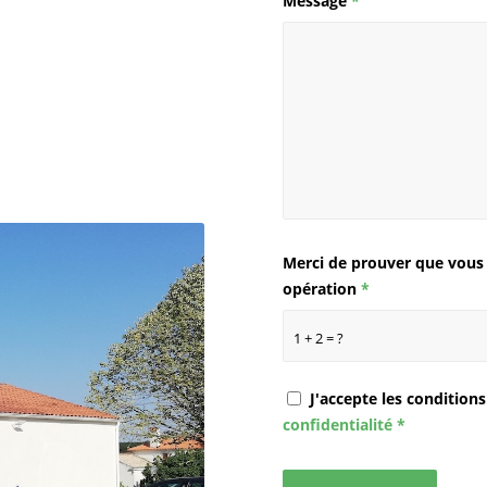
Message
*
Merci de prouver que vous 
opération
*
1 + 2 = ?
J'accepte les condition
confidentialité
*