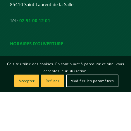
85410 Saint-Laurent-de-la-Salle
Tél :
02 51 00 12 01
HORAIRES D'OUVERTURE
Lundi : 15h - 18h
Ce site utilise des cookies. En continuant à parcourir ce site, vous
Mardi : 15h - 18h
acceptez leur utilisation.
Mercredi : Fermée
Jeudi : 10h - 12h / 15h - 19h
Accepter
Refuser
Modifier les paramètres
Vendredi : 15h - 17h
© Copyright | Mairie de Saint Laurent de la Salle | Site créé par
Sitadi
Mentions légales
Politique de confidentialité