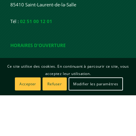
85410 Saint-Laurent-de-la-Salle
Tél :
02 51 00 12 01
HORAIRES D'OUVERTURE
Lundi : 15h - 18h
Ce site utilise des cookies. En continuant à parcourir ce site, vous
Mardi : 15h - 18h
acceptez leur utilisation.
Mercredi : Fermée
Jeudi : 10h - 12h / 15h - 19h
Accepter
Refuser
Modifier les paramètres
Vendredi : 15h - 17h
© Copyright | Mairie de Saint Laurent de la Salle | Site créé par
Sitadi
Mentions légales
Politique de confidentialité