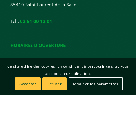
85410 Saint-Laurent-de-la-Salle
Tél :
02 51 00 12 01
HORAIRES D'OUVERTURE
Lundi : 15h - 18h
Ce site utilise des cookies. En continuant à parcourir ce site, vous
Mardi : 15h - 18h
acceptez leur utilisation.
Mercredi : Fermée
Jeudi : 10h - 12h / 15h - 19h
Accepter
Refuser
Modifier les paramètres
Vendredi : 15h - 17h
© Copyright | Mairie de Saint Laurent de la Salle | Site créé par
Sitadi
Mentions légales
Politique de confidentialité