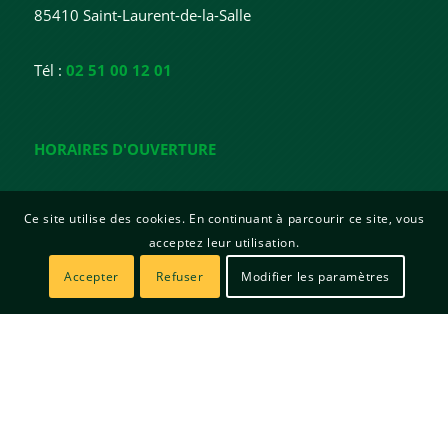
85410 Saint-Laurent-de-la-Salle
Tél :
02 51 00 12 01
HORAIRES D'OUVERTURE
Lundi : 15h - 18h
Ce site utilise des cookies. En continuant à parcourir ce site, vous
Mardi : 15h - 18h
acceptez leur utilisation.
Mercredi : Fermée
Jeudi : 10h - 12h / 15h - 19h
Accepter
Refuser
Modifier les paramètres
Vendredi : 15h - 17h
© Copyright | Mairie de Saint Laurent de la Salle | Site créé par
Sitadi
Mentions légales
Politique de confidentialité