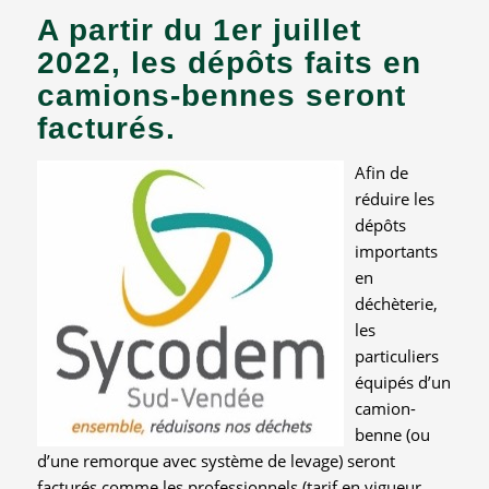
A partir du 1er juillet
2022, les dépôts faits en
camions-bennes seront
facturés.
Afin de
réduire les
dépôts
importants
en
déchèterie,
les
particuliers
équipés d’un
camion-
benne (ou
d’une remorque avec système de levage) seront
facturés comme les professionnels (tarif en vigueur