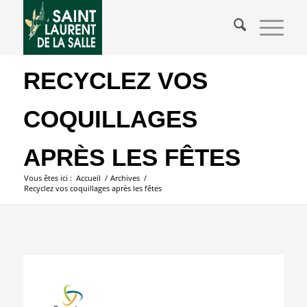
RECYCLEZ VOS
COQUILLAGES
APRÈS LES FÊTES
Vous êtes ici :
Accueil
/
Archives
/
Recyclez vos coquillages après les fêtes